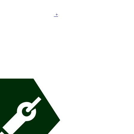
MC
|
Organizadora
+
+
MC
|
Interior
+
+
MCD
|
Pivote con llegada
+
+