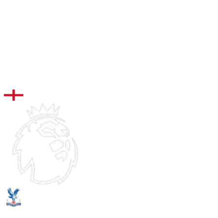
96
MCD
Wharton
RIT