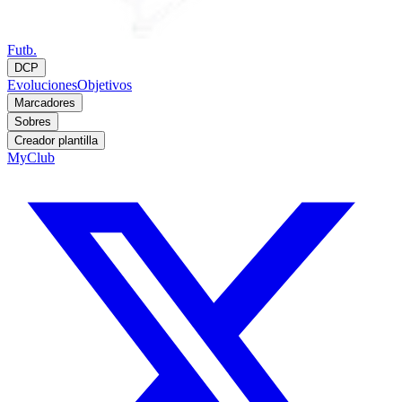
Futb.
DCP
Evoluciones
Objetivos
Marcadores
Sobres
Creador plantilla
MyClub