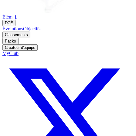
Élém. j.
DCÉ
Évolutions
Objectifs
Classements
Packs
Créateur d'équipe
MyClub