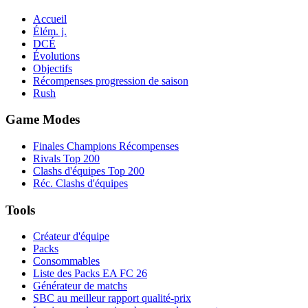
Accueil
Élém. j.
DCÉ
Évolutions
Objectifs
Récompenses progression de saison
Rush
Game Modes
Finales Champions Récompenses
Rivals Top 200
Clashs d'équipes Top 200
Réc. Clashs d'équipes
Tools
Créateur d'équipe
Packs
Consommables
Liste des Packs EA FC 26
Générateur de matchs
SBC au meilleur rapport qualité-prix