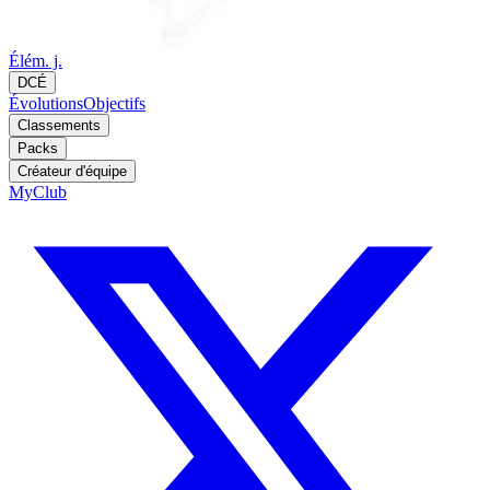
Élém. j.
DCÉ
Évolutions
Objectifs
Classements
Packs
Créateur d'équipe
MyClub