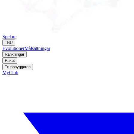
Spelare
TBU
Evolutioner
Målsättningar
Rankningar
Paket
Truppbyggaren
MyClub