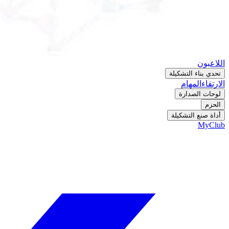
اللاعبون
تحدي بناء التشكيلة
الارتقاء
المهام
لوحات الصدارة
الحزم
أداة صنع التشكيلة
MyClub