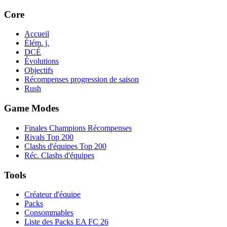
Core
Accueil
Élém. j.
DCÉ
Évolutions
Objectifs
Récompenses progression de saison
Rush
Game Modes
Finales Champions Récompenses
Rivals Top 200
Clashs d'équipes Top 200
Réc. Clashs d'équipes
Tools
Créateur d'équipe
Packs
Consommables
Liste des Packs EA FC 26