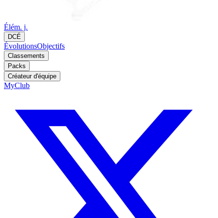
Élém. j.
DCÉ
Évolutions
Objectifs
Classements
Packs
Créateur d'équipe
MyClub