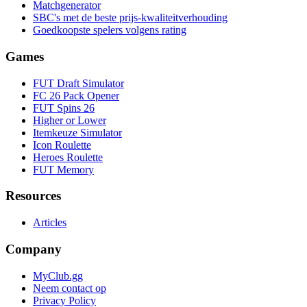
Matchgenerator
SBC's met de beste prijs-kwaliteitverhouding
Goedkoopste spelers volgens rating
Games
FUT Draft Simulator
FC 26 Pack Opener
FUT Spins 26
Higher or Lower
Itemkeuze Simulator
Icon Roulette
Heroes Roulette
FUT Memory
Resources
Articles
Company
MyClub.gg
Neem contact op
Privacy Policy