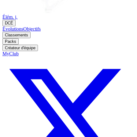
Élém. j.
DCÉ
Évolutions
Objectifs
Classements
Packs
Créateur d'équipe
MyClub