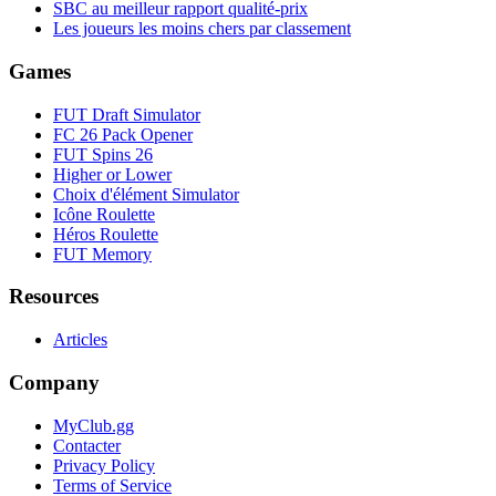
SBC au meilleur rapport qualité-prix
Les joueurs les moins chers par classement
Games
FUT Draft Simulator
FC 26 Pack Opener
FUT Spins 26
Higher or Lower
Choix d'élément Simulator
Icône Roulette
Héros Roulette
FUT Memory
Resources
Articles
Company
MyClub.gg
Contacter
Privacy Policy
Terms of Service