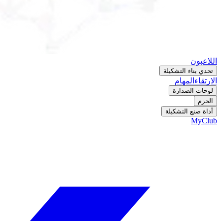
اللاعبون
تحدي بناء التشكيلة
الارتقاء
المهام
لوحات الصدارة
الحزم
أداة صنع التشكيلة
MyClub