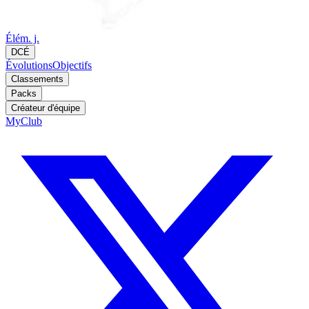
Élém. j.
DCÉ
Évolutions
Objectifs
Classements
Packs
Créateur d'équipe
MyClub