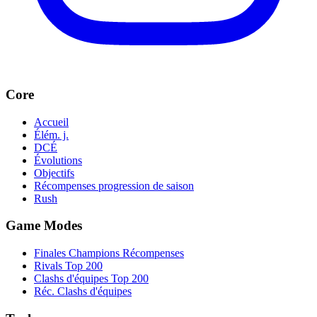
Core
Accueil
Élém. j.
DCÉ
Évolutions
Objectifs
Récompenses progression de saison
Rush
Game Modes
Finales Champions Récompenses
Rivals Top 200
Clashs d'équipes Top 200
Réc. Clashs d'équipes