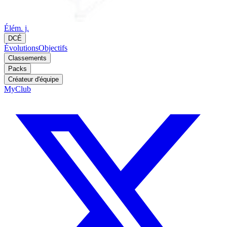
Élém. j.
DCÉ
Évolutions
Objectifs
Classements
Packs
Créateur d'équipe
MyClub