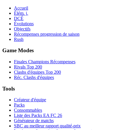
Accueil
Élém. j.
DCÉ
Évolutions
Objectifs
Récompenses progression de saison
Rush
Game Modes
Finales Champions Récompenses
Rivals Top 200
Clashs d'équipes Top 200
Réc. Clashs d'équipes
Tools
Créateur d'équipe
Packs
Consommables
Liste des Packs EA FC 26
Générateur de matchs
SBC au meilleur rapport qualité-prix