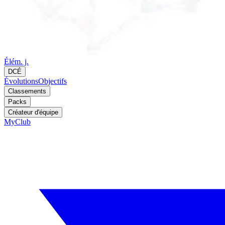
Élém. j.
DCÉ
Évolutions
Objectifs
Classements
Packs
Créateur d'équipe
MyClub