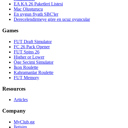
EA KA 26 Paketleri Listesi
Maç Oluşturucu
En uygun fiyatlı SBC'ler
Derecelendirmeye göre en ucuz oyuncular
Games
FUT Draft Simulator
FC 26 Pack Opener
FUT Spins 26
Higher or Lower
Öge Seçimi Simulator
İkon Roulette
Kahramanlar Roulette
FUT Memory
Resources
Articles
Company
MyClub.gg
İletişim