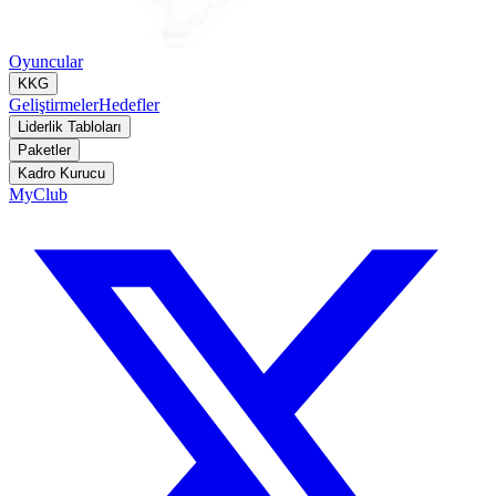
Oyuncular
KKG
Geliştirmeler
Hedefler
Liderlik Tabloları
Paketler
Kadro Kurucu
MyClub