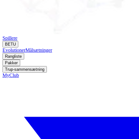
Spillere
BETU
Evolutioner
Målsætninger
Rangliste
Pakker
Trup-sammensætning
MyClub