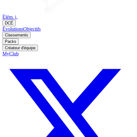
Élém. j.
DCÉ
Évolutions
Objectifs
Classements
Packs
Créateur d'équipe
MyClub