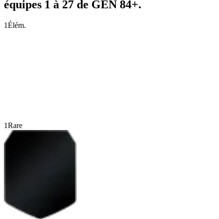
équipes 1 à 27 de GÉN 84+.
1
Élém.
1
Rare