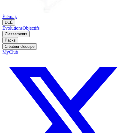
Élém. j.
DCÉ
Évolutions
Objectifs
Classements
Packs
Créateur d'équipe
MyClub