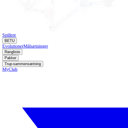
Spillere
BETU
Evolutioner
Målsætninger
Rangliste
Pakker
Trup-sammensætning
MyClub