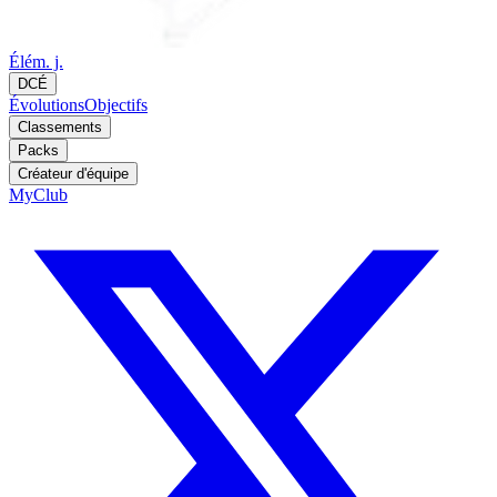
Élém. j.
DCÉ
Évolutions
Objectifs
Classements
Packs
Créateur d'équipe
MyClub