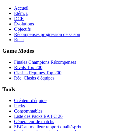
Accueil
Élém. j.
DCÉ
Évolutions
Objectifs
Récompenses progression de saison
Rush
Game Modes
Finales Champions Récompenses
Rivals Top 200
Clashs d'équipes Top 200
Réc. Clashs d'équipes
Tools
Créateur d'équipe
Packs
Consommables
Liste des Packs EA FC 26
Générateur de matchs
SBC au meilleur rapport qualité-prix