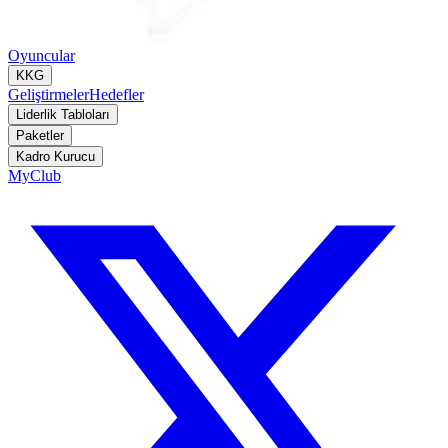
Oyuncular
KKG
Geliştirmeler
Hedefler
Liderlik Tabloları
Paketler
Kadro Kurucu
MyClub