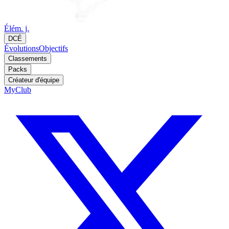
Élém. j.
DCÉ
Évolutions
Objectifs
Classements
Packs
Créateur d'équipe
MyClub