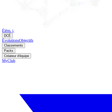
Élém. j.
DCÉ
Évolutions
Objectifs
Classements
Packs
Créateur d'équipe
MyClub