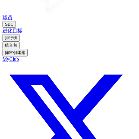
球员
SBC
进化
目标
排行榜
组合包
阵容创建器
MyClub