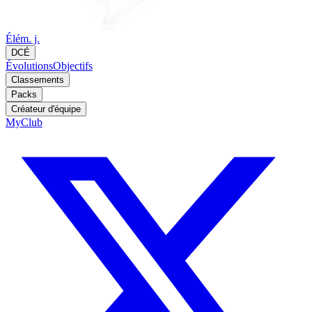
Élém. j.
DCÉ
Évolutions
Objectifs
Classements
Packs
Créateur d'équipe
MyClub