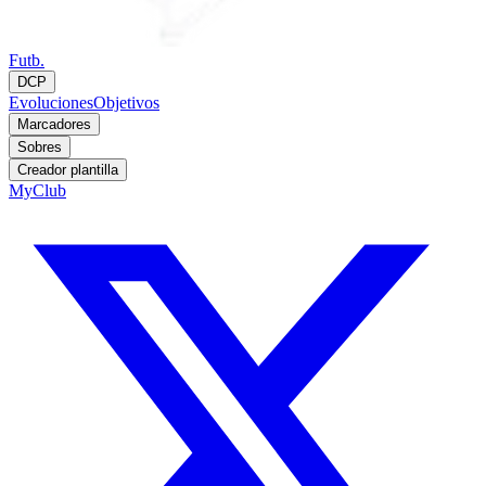
Futb.
DCP
Evoluciones
Objetivos
Marcadores
Sobres
Creador plantilla
MyClub