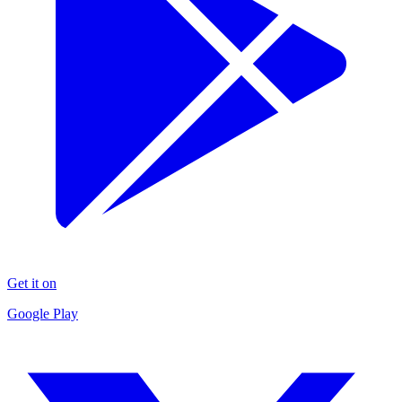
Get it on
Google Play