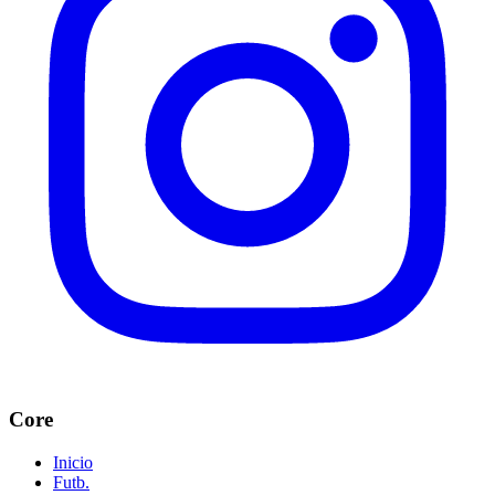
Core
Inicio
Futb.