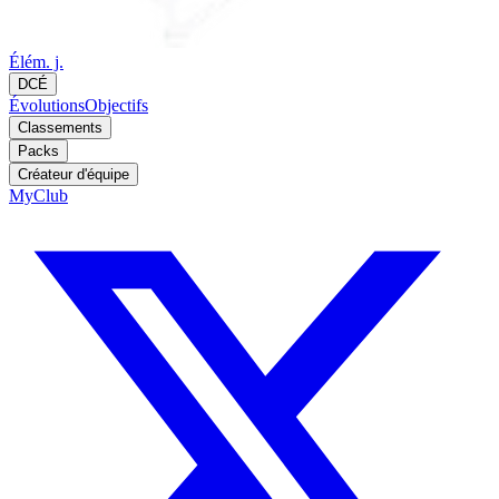
Élém. j.
DCÉ
Évolutions
Objectifs
Classements
Packs
Créateur d'équipe
MyClub