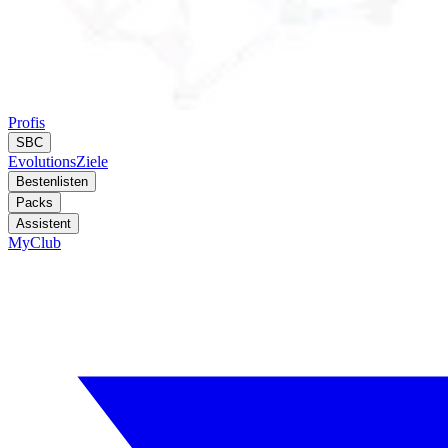
Profis
SBC
Evolutions
Ziele
Bestenlisten
Packs
Assistent
MyClub