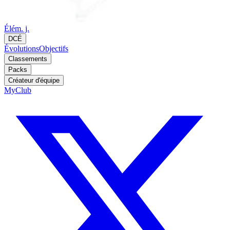
Élém. j.
DCÉ
Évolutions
Objectifs
Classements
Packs
Créateur d'équipe
MyClub