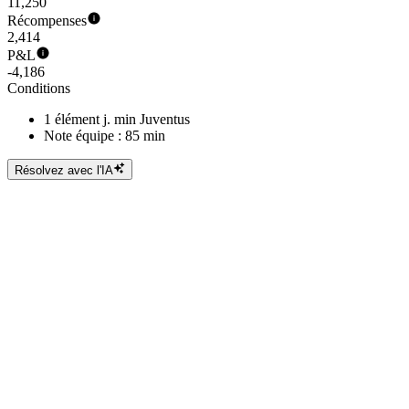
11,250
Récompenses
2,414
P&L
-4,186
Conditions
1 élément j. min Juventus
Note équipe : 85 min
Résolvez avec l'IA