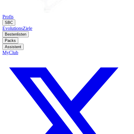
Profis
SBC
Evolutions
Ziele
Bestenlisten
Packs
Assistent
MyClub