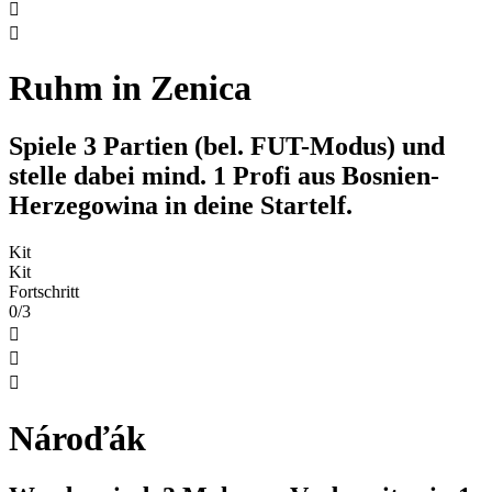


Ruhm in Zenica
Spiele 3 Partien (bel. FUT-Modus) und
stelle dabei mind. 1 Profi aus Bosnien-
Herzegowina in deine Startelf.
Kit
Kit
Fortschritt
0/3



Nároďák