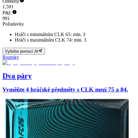
Odměny
1,591
P&L
991
Požadavky
Hráči s minimálním CLK 65: min. 3
Hráči s maximálním CLK 74: min. 3
Vyřešte pomocí AI
Roztoky
Dva páry
Vyměňte 4 hráčské předměty s CLK mezi 75 a 84.