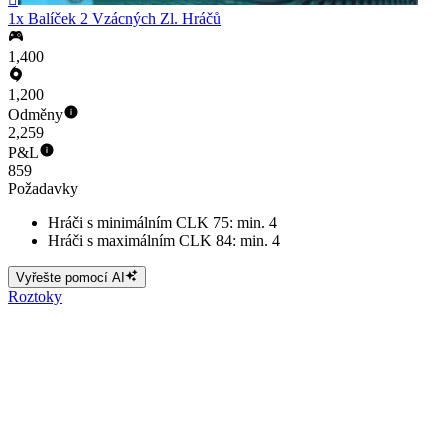
1x Balíček 2 Vzácných Zl. Hráčů
1,400
1,200
Odměny
2,259
P&L
859
Požadavky
Hráči s minimálním CLK 75: min. 4
Hráči s maximálním CLK 84: min. 4
Vyřešte pomocí AI
Roztoky