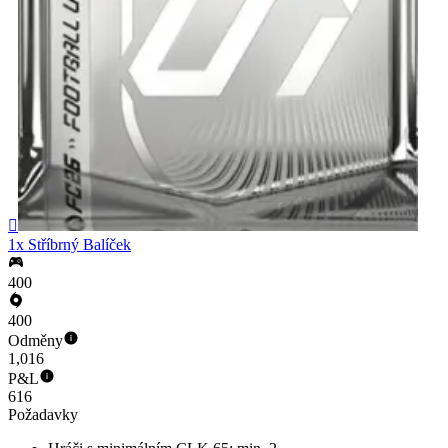

1x Stříbrný Balíček
400
400
Odměny
1,016
P&L
616
Požadavky