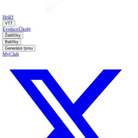
Hráči
VTT
Evoluce
Úkoly
Žebříčky
Balíčky
Generátor týmu
MyClub