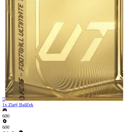

1x Zlatý Balíček
600
600