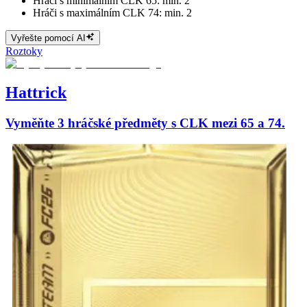
Hráči s minimálním CLK 65: min. 2
Hráči s maximálním CLK 74: min. 2
Vyřešte pomocí AI
Roztoky
Hattrick
Vyměňte 3 hráčské předměty s CLK mezi 65 a 74.