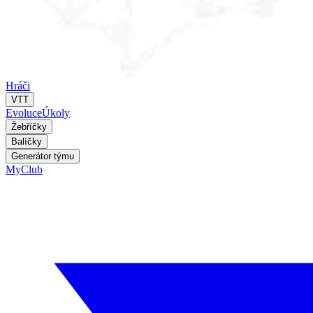
Hráči
VTT
Evoluce
Úkoly
Žebříčky
Balíčky
Generátor týmu
MyClub