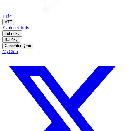
Hráči
VTT
Evoluce
Úkoly
Žebříčky
Balíčky
Generátor týmu
MyClub