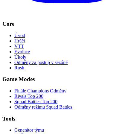
Core
Úvod
Hráči
VTT
Evoluce
Úkoly
Odměny za postup v sezóně
Rush
Game Modes
Finále Champions Odměny
Rivals Top 200
Squad Battles Top 200
Odměny režimu Squad Battles
Tools
Generátor týmu