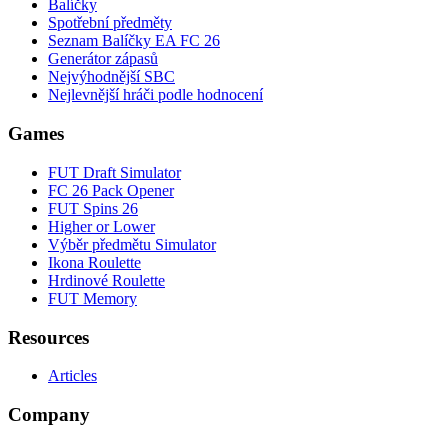
Balíčky
Spotřební předměty
Seznam Balíčky EA FC 26
Generátor zápasů
Nejvýhodnější SBC
Nejlevnější hráči podle hodnocení
Games
FUT Draft Simulator
FC 26 Pack Opener
FUT Spins 26
Higher or Lower
Výběr předmětu Simulator
Ikona Roulette
Hrdinové Roulette
FUT Memory
Resources
Articles
Company