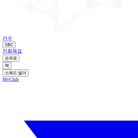
선수
SBC
진화
목표
순위표
팩
스쿼드 빌더
MyClub