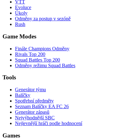
VTT
Evoluce
Úkoly
Odměny za postup v sezóně
Rush
Game Modes
Finále Champions Odměny
Rivals Top 200
Squad Battles Top 200
Odměny režimu Squad Battles
Tools
Generátor týmu
Balíčky
Spotřební předměty
Seznam Balíčky EA FC 26
Generátor zápasů
Nejvýhodnější SBC
Nejlevnější hráči podle hodnocení
Games