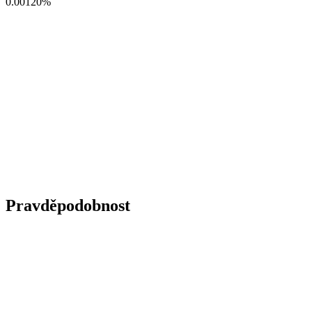
0.00120
%
Pravděpodobnost