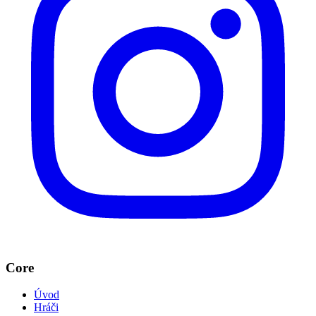
Core
Úvod
Hráči