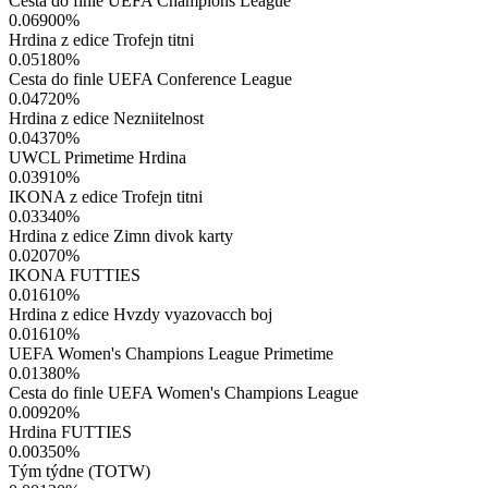
Cesta do finle UEFA Champions League
0.06900
%
Hrdina z edice Trofejn titni
0.05180
%
Cesta do finle UEFA Conference League
0.04720
%
Hrdina z edice Nezniitelnost
0.04370
%
UWCL Primetime Hrdina
0.03910
%
IKONA z edice Trofejn titni
0.03340
%
Hrdina z edice Zimn divok karty
0.02070
%
IKONA FUTTIES
0.01610
%
Hrdina z edice Hvzdy vyazovacch boj
0.01610
%
UEFA Women's Champions League Primetime
0.01380
%
Cesta do finle UEFA Women's Champions League
0.00920
%
Hrdina FUTTIES
0.00350
%
Tým týdne (TOTW)