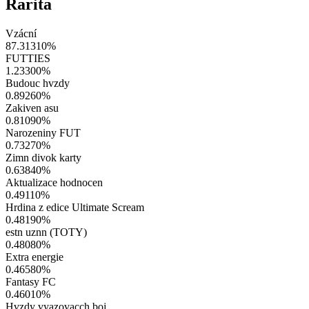
Rarita
Vzácní
87.31310
%
FUTTIES
1.23300
%
Budouc hvzdy
0.89260
%
Zakiven asu
0.81090
%
Narozeniny FUT
0.73270
%
Zimn divok karty
0.63840
%
Aktualizace hodnocen
0.49110
%
Hrdina z edice Ultimate Scream
0.48190
%
estn uznn (TOTY)
0.48080
%
Extra energie
0.46580
%
Fantasy FC
0.46010
%
Hvzdy vyazovacch boj