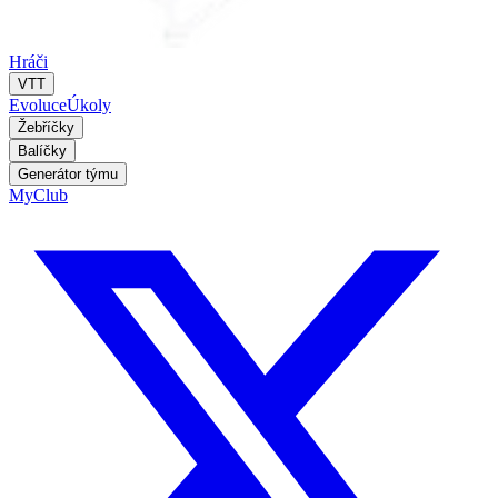
Hráči
VTT
Evoluce
Úkoly
Žebříčky
Balíčky
Generátor týmu
MyClub