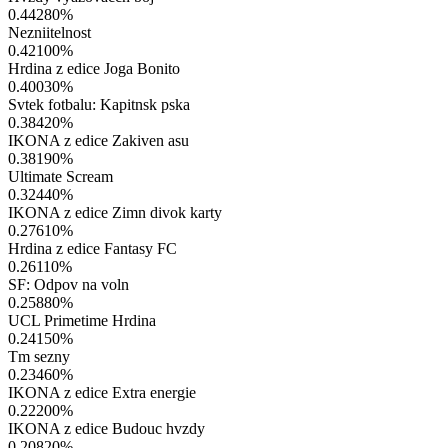
0.44280
%
Nezniitelnost
0.42100
%
Hrdina z edice Joga Bonito
0.40030
%
Svtek fotbalu: Kapitnsk pska
0.38420
%
IKONA z edice Zakiven asu
0.38190
%
Ultimate Scream
0.32440
%
IKONA z edice Zimn divok karty
0.27610
%
Hrdina z edice Fantasy FC
0.26110
%
SF: Odpov na voln
0.25880
%
UCL Primetime Hrdina
0.24150
%
Tm sezny
0.23460
%
IKONA z edice Extra energie
0.22200
%
IKONA z edice Budouc hvzdy
0.20820
%