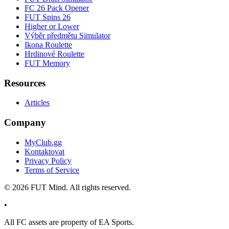
FC 26 Pack Opener
FUT Spins 26
Higher or Lower
Výběr předmětu Simulator
Ikona Roulette
Hrdinové Roulette
FUT Memory
Resources
Articles
Company
MyClub.gg
Kontaktovat
Privacy Policy
Terms of Service
©
2026
FUT Mind. All rights reserved.
•
All
FC
assets are property of EA Sports.