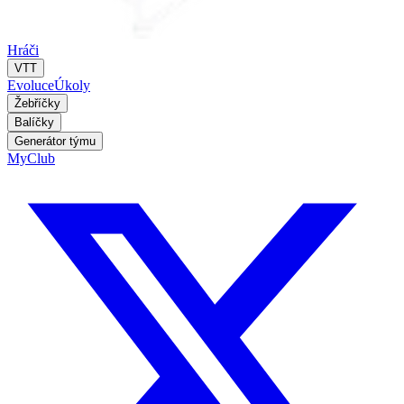
Hráči
VTT
Evoluce
Úkoly
Žebříčky
Balíčky
Generátor týmu
MyClub