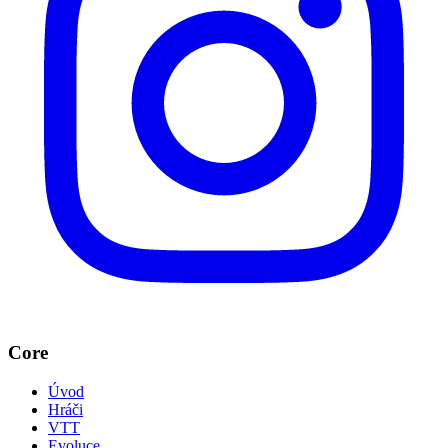
Core
Úvod
Hráči
VTT
Evoluce