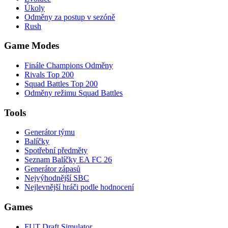
Úkoly
Odměny za postup v sezóně
Rush
Game Modes
Finále Champions Odměny
Rivals Top 200
Squad Battles Top 200
Odměny režimu Squad Battles
Tools
Generátor týmu
Balíčky
Spotřební předměty
Seznam Balíčky EA FC 26
Generátor zápasů
Nejvýhodnější SBC
Nejlevnější hráči podle hodnocení
Games
FUT Draft Simulator