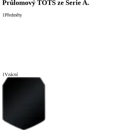
Průlomový TOTS ze Serie A.
1
Předměty
1
Vzácní