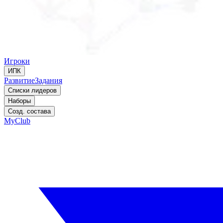
Игроки
ИПК
Развитие
Задания
Списки лидеров
Наборы
Созд. состава
MyClub