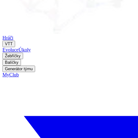
Hráči
VTT
Evoluce
Úkoly
Žebříčky
Balíčky
Generátor týmu
MyClub