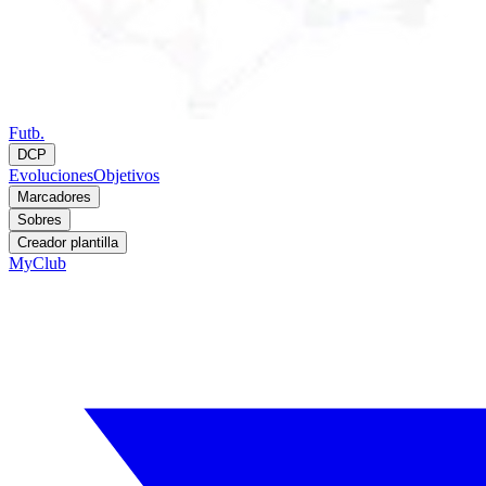
Futb.
DCP
Evoluciones
Objetivos
Marcadores
Sobres
Creador plantilla
MyClub