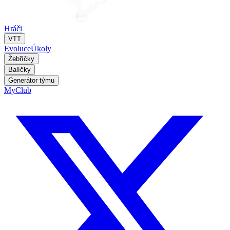
Hráči
VTT
Evoluce
Úkoly
Žebříčky
Balíčky
Generátor týmu
MyClub