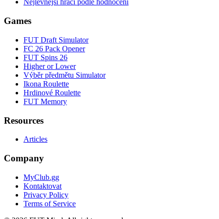
Nejlevnější hráči podle hodnocení
Games
FUT Draft Simulator
FC 26 Pack Opener
FUT Spins 26
Higher or Lower
Výběr předmětu Simulator
Ikona Roulette
Hrdinové Roulette
FUT Memory
Resources
Articles
Company
MyClub.gg
Kontaktovat
Privacy Policy
Terms of Service