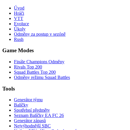
Úvod
Hráči
VTT
Evoluce
Úkoly
Odměny za postup v sezóně
Rush
Game Modes
Finále Champions Odměny
Rivals Top 200
Squad Battles Top 200
Odměny režimu Squad Battles
Tools
Generátor týmu
Balíčky
Spotřební předměty
Seznam Balíčky EA FC 26
Generátor zápasů
Nejvýhodnější SBC