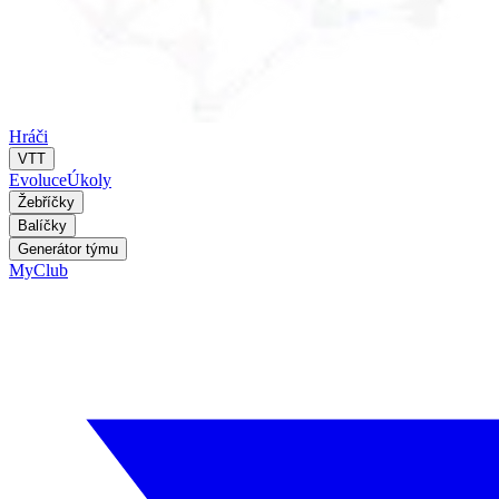
Hráči
VTT
Evoluce
Úkoly
Žebříčky
Balíčky
Generátor týmu
MyClub