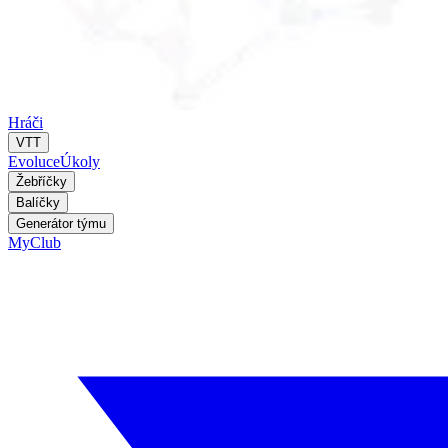
Hráči
VTT
Evoluce
Úkoly
Žebříčky
Balíčky
Generátor týmu
MyClub