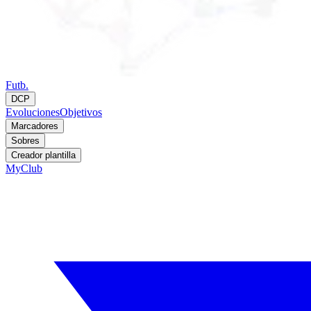
Futb.
DCP
Evoluciones
Objetivos
Marcadores
Sobres
Creador plantilla
MyClub