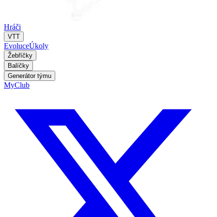
Hráči
VTT
Evoluce
Úkoly
Žebříčky
Balíčky
Generátor týmu
MyClub