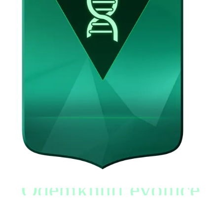
Odemknutí evoluce