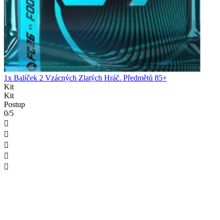
1x Balíček 2 Vzácných Zlatých Hráč. Předmětů 85+
Kit
Kit
Postup
0/5




