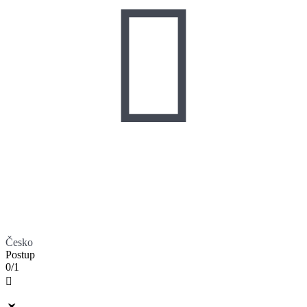

Česko
Postup
0/1
