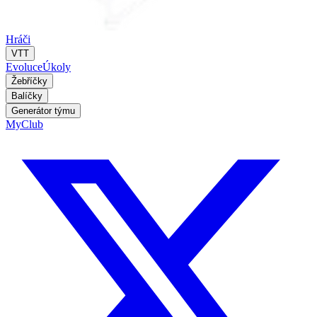
Hráči
VTT
Evoluce
Úkoly
Žebříčky
Balíčky
Generátor týmu
MyClub