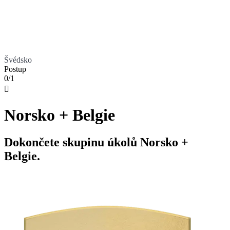
Švédsko
Postup
0/1

Norsko + Belgie
Dokončete skupinu úkolů Norsko +
Belgie.