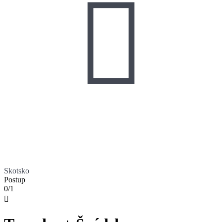

Skotsko
Postup
0/1
