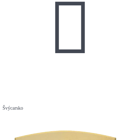

Švýcarsko