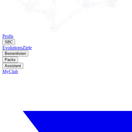
Profis
SBC
Evolutions
Ziele
Bestenlisten
Packs
Assistent
MyClub