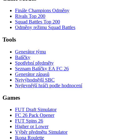
Finále Champions Odměny
Rivals Top 200
Squad Battles Top 200
Odměny režimu Squad Battles
Tools
Generátor týmu
Balíčky
Spotřební předměty
Seznam Balíčky EA FC 26
Generátor zápasů
Nejvýhodnější SBC
Nejlevnější hráči podle hodnocení
Games
FUT Draft Simulator
FC 26 Pack Opener
FUT Spins 26
Higher or Lower
Výběr předmětu Simulator
Ikona Roulette