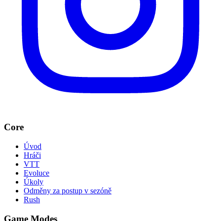
Core
Úvod
Hráči
VTT
Evoluce
Úkoly
Odměny za postup v sezóně
Rush
Game Modes