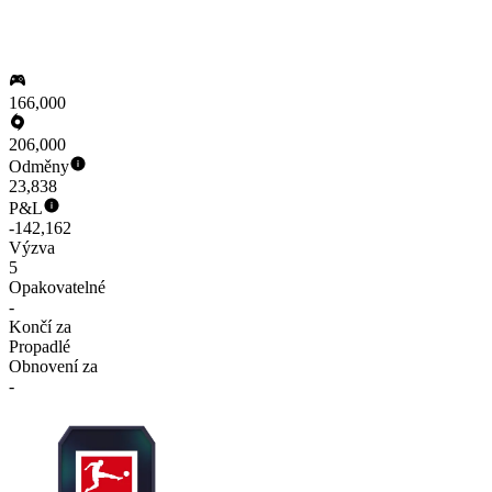
166,000
206,000
Odměny
23,838
P&L
-142,162
Výzva
5
Opakovatelné
-
Končí za
Propadlé
Obnovení za
-