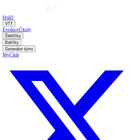
Hráči
VTT
Evoluce
Úkoly
Žebříčky
Balíčky
Generátor týmu
MyClub