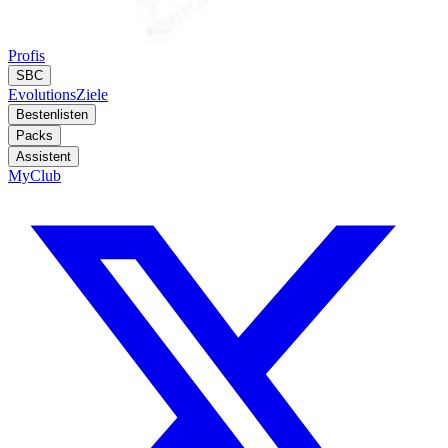
Profis
SBC
Evolutions
Ziele
Bestenlisten
Packs
Assistent
MyClub