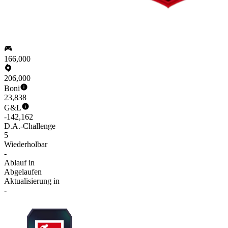
166,000
206,000
Boni
23,838
G&L
-142,162
D.A.-Challenge
5
Wiederholbar
-
Ablauf in
Abgelaufen
Aktualisierung in
-