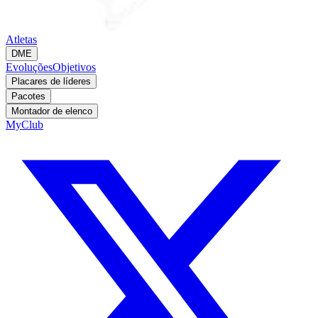
Atletas
DME
Evoluções
Objetivos
Placares de líderes
Pacotes
Montador de elenco
MyClub