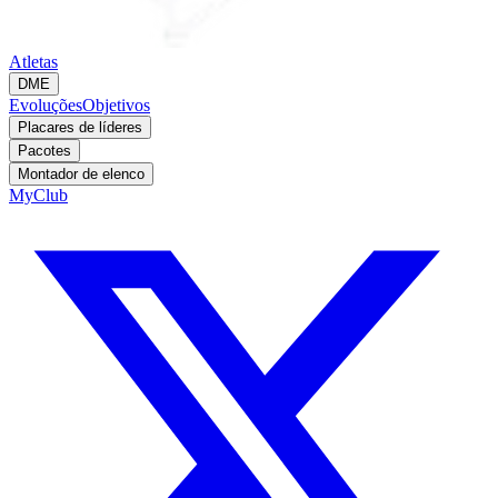
Atletas
DME
Evoluções
Objetivos
Placares de líderes
Pacotes
Montador de elenco
MyClub