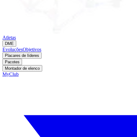
Atletas
DME
Evoluções
Objetivos
Placares de líderes
Pacotes
Montador de elenco
MyClub