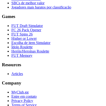
SBCs de melhor valor
Jogadores mais baratos por classificação
Games
FUT Draft Simulator
FC 26 Pack Opener
FUT Spins 26
Higher or Lower
Escolha de item Simulator
Ídolo Roulette
Heróis/Heroínas Roulette
FUT Memory
Resources
Articles
Company
MyClub.gg
Entre em contato
Privacy Policy
Terms of Service