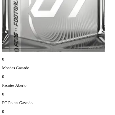
0
Moedas
Gastado
0
Pacotes
Aberto
0
FC Points
Gastado
0