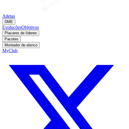
Atletas
DME
Evoluções
Objetivos
Placares de líderes
Pacotes
Montador de elenco
MyClub